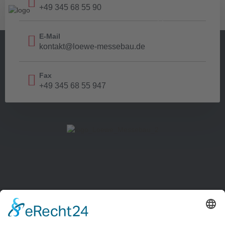
+49 345 68 55 90
E-Mail
kontakt@loewe-messebau.de
Fax
+49 345 68 55 947
Niederlassungen
Infos
Berlin
Impressum