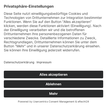
Halle (Saale)
Datenschutz
Mainfranken
AGB
NRW
Social Media
Verbinden Sie sich mit uns auf Social Media, um stets auf dem
Laufenden zu bleiben.
Copyright © 2025 LOEWE Messebau Deutschland AG & Co.KG, All rights reserved.
Design by
KB WebStudio