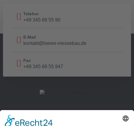
Telefon
+49 345 68 55 90
E-Mail
kontakt@loewe-messebau.de
Fax
+49 345 68 55 947