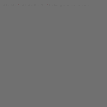
AG & Co.KG
+49 345 68 55 90
kontakt@loewe-messebau.de
Home
Contact
Exh